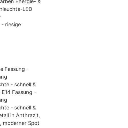
Farben Energie- &
enleuchte-LED
☀
- riesige
te Fassung -
ang
hte - schnell &
e E14 Fassung -
ang
hte - schnell &
all in Anthrazit,
t, moderner Spot