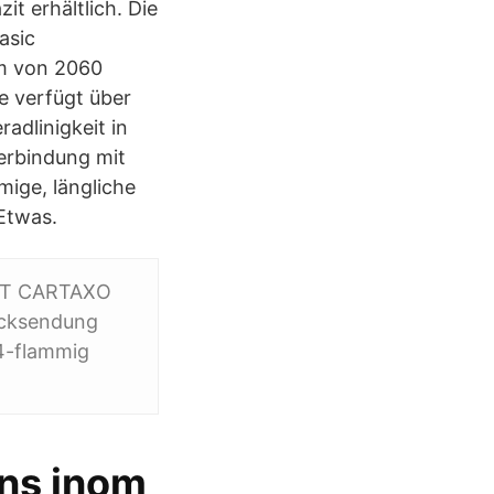
t erhältlich. Die
asic
om von 2060
e verfügt über
adlinigkeit in
erbindung mit
ige, längliche
Etwas.
ZIT CARTAXO
ücksendung
 4-flammig
ans inom