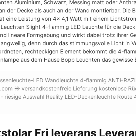
nten Aluminium, Schwarz, Messing matt oder Anthrazi
 an der Decke als auch an der Wand montierbar. Die B
t eine Leistung von 4x 4,1 Watt mit einem Lichtstr
euchten Slight 4-flammig LED Leuchte für die Deck
nd lineare Formgebung und wirkt dabei trotz ihrer Ger
ngweilig, denn durch das stimmungsvolle Licht in V
ordneten, rechteckigen Element bekommt die 4-flamm
enlampe aus dem Hause Bopp Leuchten das gewisse 
ussenleuchte-LED Wandleuchte 4-flammig ANTHRA
.com ☀ versandkostenfreie Lieferung kostenlose R
 - riesige Auswahl Reality LED-Deckenleuchte Route
stolar Fri leverans Lever