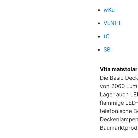
wKu
VLNHt
tC
SB
Vita matstolar
Die Basic Deck
von 2060 Lume
Lager auch LE
flammige LED-D
telefonische 
Deckenlampen 
Baumarktprod