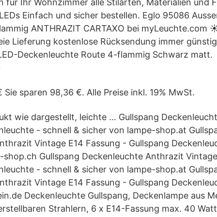
für Ihr Wohnzimmer alle Stilarten, Materialien und 
LEDs Einfach und sicher bestellen. Eglo 95086 Auss
flammig ANTHRAZIT CARTAXO bei myLeuchte.com 
ie Lieferung kostenlose Rücksendung immer günstig 
 LED-Deckenleuchte Route 4-flammig Schwarz matt.
b
 Sie sparen 98,36 €. Alle Preise inkl. 19% MwSt.
kt wie dargestellt, leichte … Gullspang Deckenleuch
leuchte - schnell & sicher von lampe-shop.at Gullsp
thrazit Vintage E14 Fassung - Gullspang Deckenleuc
-shop.ch Gullspang Deckenleuchte Anthrazit Vintag
leuchte - schnell & sicher von lampe-shop.at Gullsp
thrazit Vintage E14 Fassung - Gullspang Deckenleuc
ein.de Deckenleuchte Gullspang, Deckenlampe aus Met
erstellbaren Strahlern, 6 x E14-Fassung max. 40 Wat