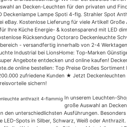
swahl an Decken-Leuchten für den privaten und Find
 Deckenlampe Lampe Spoti 4-flg. Strahler Spot Anth
i eBay. Kostenlose Lieferung für viele Artikel! Große
für Ihre Küche Energie- & kostensparend mit LED di
 Kostenlose Rücksendung Octoraro Deckenleuchte Sch
nbereich - versandfertig innerhalb von 2-4 Werktagen
chte Industrial bei LionsHome: Top-Marken Günstige
 super Angebote entdecken und online kaufen! Deck
hte.de online bestellen: Top Preise Großes Sortiment 
00.000 zufriedene Kunden ★ Jetzt Deckenleuchten
eisvorteile sichern!
In unserem Leuchten-Shop
große Auswahl an Decken
in den unterschiedlichsten Ausführungen. Besonders 
e LED-Spots in Silber, Schwarz, Weiß oder Anthrazit