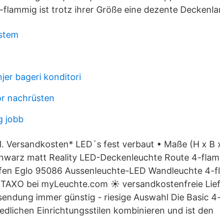
flammig ist trotz ihrer Größe eine dezente Deckenl
ystem
njer bageri konditori
or nachrüsten
g jobb
l. Versandkosten* LED´s fest verbaut • Maße (H x B 
hwarz matt Reality LED-Deckenleuchte Route 4-fla
ufen Eglo 95086 Aussenleuchte-LED Wandleuchte 4-
AXO bei myLeuchte.com ☀ versandkostenfreie Lie
endung immer günstig - riesige Auswahl Die Basic 4-
iedlichen Einrichtungsstilen kombinieren und ist den