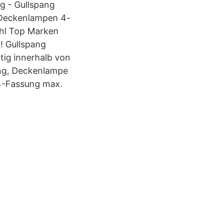
g - Gullspang
t Deckenlampen 4-
ahl Top Marken
! Gullspang
tig innerhalb von
ang, Deckenlampe
E14-Fassung max.