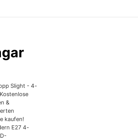
agar
pp Slight - 4-
 Kostenlose
en &
ierten
e kaufen!
dern E27 4-
ED-