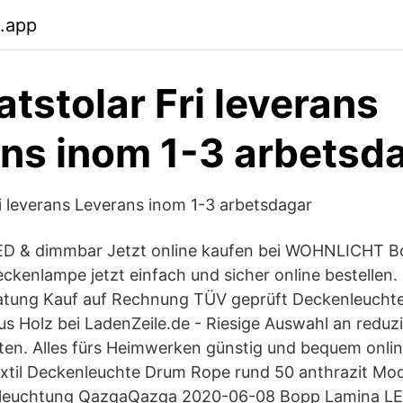
.app
atstolar Fri leverans
ns inom 1-3 arbetsd
ri leverans Leverans inom 1-3 arbetsdagar
ED & dimmbar Jetzt online kaufen bei WOHNLICHT Bo
kenlampe jetzt einfach und sicher online bestellen.
ratung Kauf auf Rechnung TÜV geprüft Deckenleucht
 Holz bei LadenZeile.de - Riesige Auswahl an reduz
en. Alles fürs Heimwerken günstig und bequem onlin
extil Deckenleuchte Drum Rope rund 50 anthrazit Mo
eleuchtung QazqaQazqa 2020-06-08 Bopp Lamina L