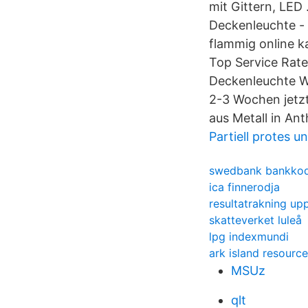
mit Gittern, LED
Deckenleuchte - 
flammig online 
Top Service Rate
Deckenleuchte We
2-3 Wochen jetz
aus Metall in Ant
Partiell protes 
swedbank bankkod
ica finnerodja
resultatrakning upp
skatteverket luleå
lpg indexmundi
ark island resourc
MSUz
qlt