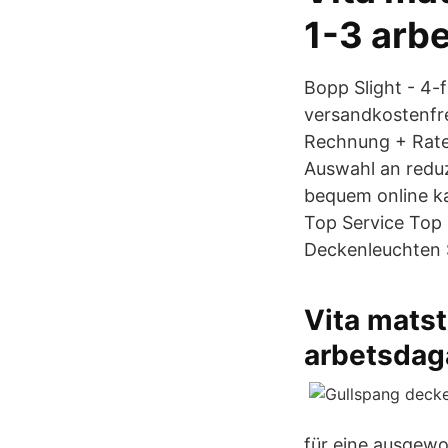
1-3 arb
Bopp Slight - 
versandkostenfre
Rechnung + Raten
Auswahl an redu
bequem online k
Top Service Top 
Deckenleuchten 
Vita matst
arbetsdag
für eine ausgewo