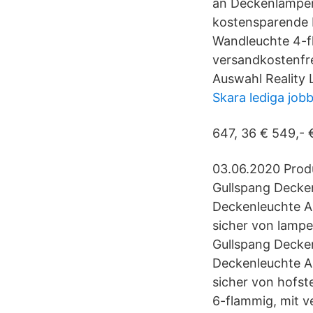
an Deckenlampen 
kostensparende 
Wandleuchte 4-
versandkostenfre
Auswahl Reality
Skara lediga job
647, 36 € 549,- €
03.06.2020 Produ
Gullspang Decken
Deckenleuchte An
sicher von lampe
Gullspang Decken
Deckenleuchte An
sicher von hofst
6-flammig, mit v