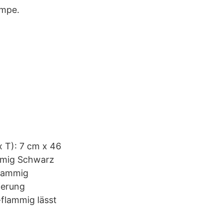
ampe.
x T): 7 cm x 46
mmig Schwarz
flammig
ferung
flammig lässt