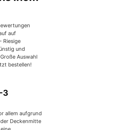
Bewertungen
auf auf
 Riesige
ünstig und
› Große Auswahl
zt bestellen!
1-3
r allem aufgrund
n der Deckenmitte
 eine