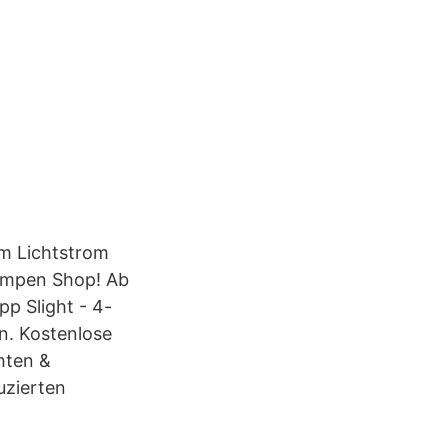
em Lichtstrom
ampen Shop! Ab
p Slight - 4-
n. Kostenlose
hten &
uzierten