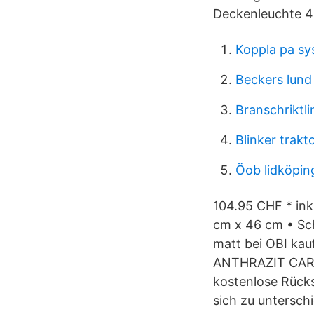
Deckenleuchte 4-
Koppla pa s
Beckers lund
Branschriktli
Blinker trakt
Öob lidköpin
104.95 CHF * ink
cm x 46 cm • Sc
matt bei OBI ka
ANTHRAZIT CART
kostenlose Rücks
sich zu untersch