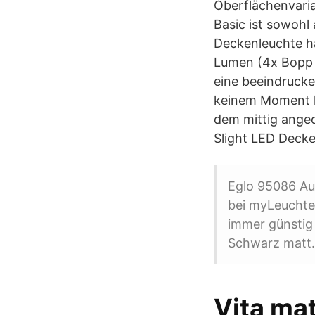
Oberflächenvaria
Basic ist sowohl
Deckenleuchte ha
Lumen (4x Bopp L
eine beeindrucke
keinem Moment la
dem mittig ange
Slight LED Deck
Eglo 95086 A
bei myLeuchte
immer günstig
Schwarz matt.
Vita mat