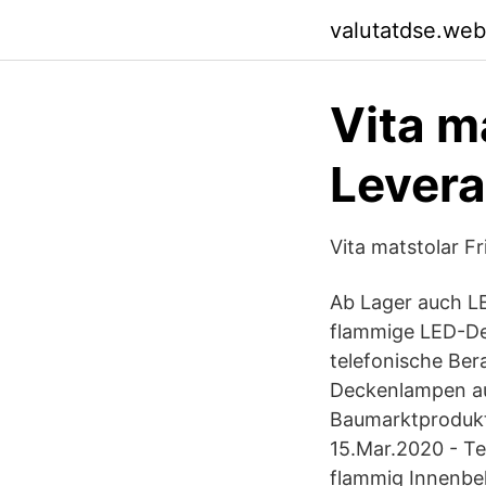
valutatdse.web
Vita m
Levera
Vita matstolar F
Ab Lager auch L
flammige LED-Dec
telefonische Be
Deckenlampen aus
Baumarktprodukt
15.Mar.2020 - T
flammig Innenb