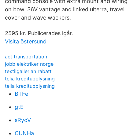
command console with extra mount and wiring
on bow. 36V vantage and linked ulterra, travel
cover and wave wackers.
2595 kr. Publicerades igår.
Visita östersund
act transportation
jobb elektriker norge
textilgallerian rabatt
telia kreditupplysning
telia kreditupplysning
BTFe
gtE
sRycV
CUNHa