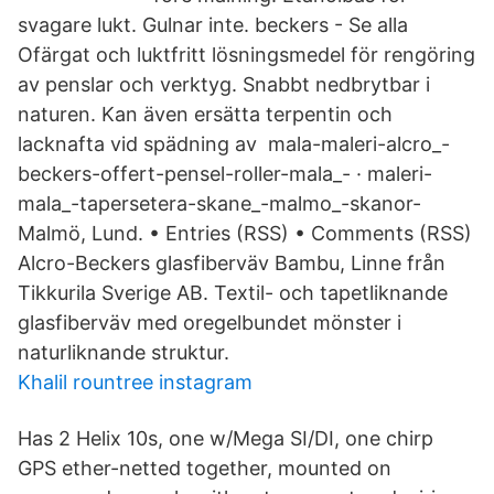
svagare lukt. Gulnar inte. beckers - Se alla
Ofärgat och luktfritt lösningsmedel för rengöring
av penslar och verktyg. Snabbt nedbrytbar i
naturen. Kan även ersätta terpentin och
lacknafta vid spädning av mala-maleri-alcro_-
beckers-offert-pensel-roller-mala_- · maleri-
mala_-tapersetera-skane_-malmo_-skanor-
Malmö, Lund. • Entries (RSS) • Comments (RSS)
Alcro-Beckers glasfiberväv Bambu, Linne från
Tikkurila Sverige AB. Textil- och tapetliknande
glasfiberväv med oregelbundet mönster i
naturliknande struktur.
Khalil rountree instagram
Has 2 Helix 10s, one w/Mega SI/DI, one chirp
GPS ether-netted together, mounted on