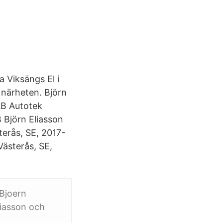
 Viksängs El i
 närheten. Björn
AB Autotek
 Björn Eliasson
erås, SE, 2017-
Västerås, SE,
 Bjoern
liasson och