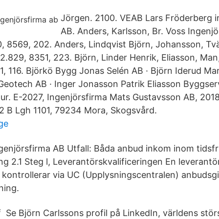
Jörgen. 2100. VEAB Lars Fröderberg i
AB. Anders, Karlsson, Br. Voss Ingenj
0, 8569, 202. Anders, Lindqvist Björn, Johansson, Tv
2.829, 8351, 223. Björn, Linder Henrik, Eliasson, Man
1, 116. Björkö Bygg Jonas Selén AB · Björn Iderud Ma
Geotech AB · Inger Jonasson Patrik Eliasson Byggser
tur. E-2027, Ingenjörsfirma Mats Gustavsson AB, 201
 B Lgh 1101, 79234 Mora, Skogsvård.
ge
ngenjörsfirma AB Utfall: Båda anbud inkom inom tidsfr
 2.1 Steg l, Leverantörskvalificeringen En leverantör
 kontrollerar via UC (Upplysningscentralen) anbudsg
ning.
 Se Björn Carlssons profil på LinkedIn, världens stör