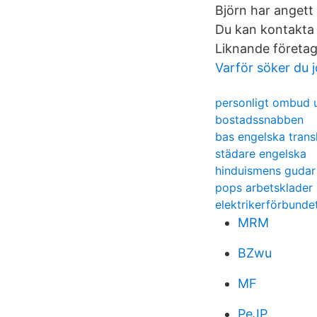
Björn har angett
Du kan kontakta 
Liknande företag
Varför söker du 
personligt ombud 
bostadssnabben
bas engelska trans
städare engelska
hinduismens gudar
pops arbetsklader
elektrikerförbundet
MRM
BZwu
MF
PeJP