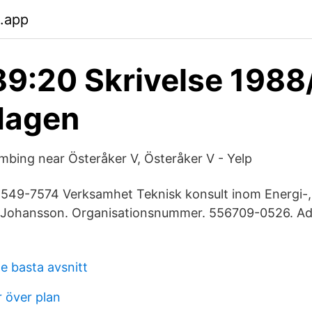
.app
9:20 Skrivelse 1988
dagen
bing near Österåker V, Österåker V - Yelp
49-7574 Verksamhet Teknisk konsult inom Energi-, 
s Johansson. Organisationsnummer. 556709-0526. Ad
e basta avsnitt
r över plan