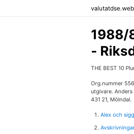
valutatdse.web
1988/8
- Riks
THE BEST 10 Plum
Org.nummer 5565
utgivare. Ander
431 21, Mölndal.
Alex och sigg
Avskrivninga