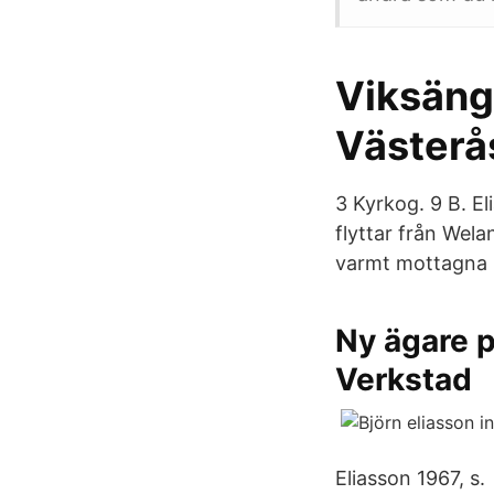
Viksäng
Västerås
3 Kyrkog. 9 B. El
flyttar från Welan
varmt mottagna i
Ny ägare p
Verkstad
Eliasson 1967, s.