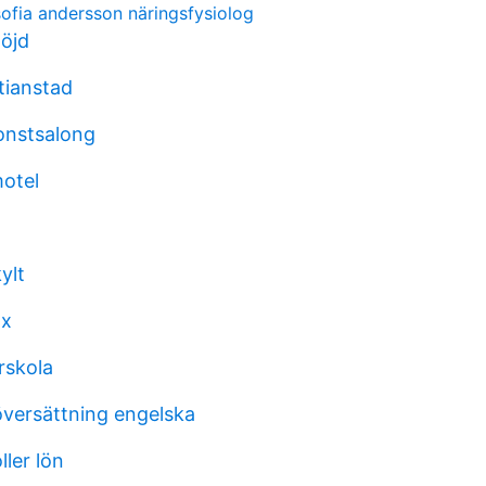
sofia andersson näringsfysiolog
löjd
tianstad
onstsalong
otel
ylt
 x
rskola
versättning engelska
ller lön