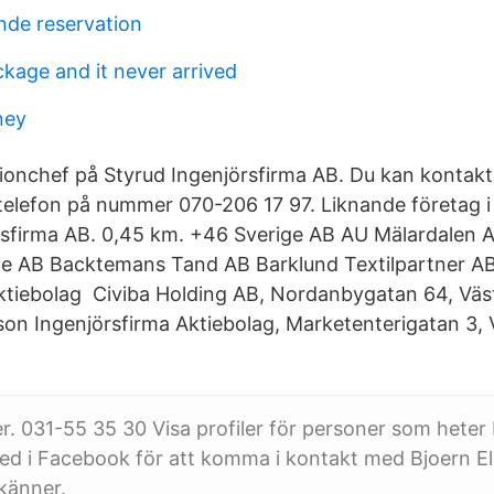
ande reservation
ckage and it never arrived
ney
ionchef på Styrud Ingenjörsfirma AB. Du kan kontakta
telefon på nummer 070-206 17 97. Liknande företag i
rsfirma AB. 0,45 km. +46 Sverige AB AU Mälardalen 
e AB Backtemans Tand AB Barklund Textilpartner AB
ktiebolag Civiba Holding AB, Nordanbygatan 64, Väst
sson Ingenjörsfirma Aktiebolag, Marketenterigatan 3, 
 031-55 35 30 Visa profiler för personer som heter
ed i Facebook för att komma i kontakt med Bjoern E
känner.