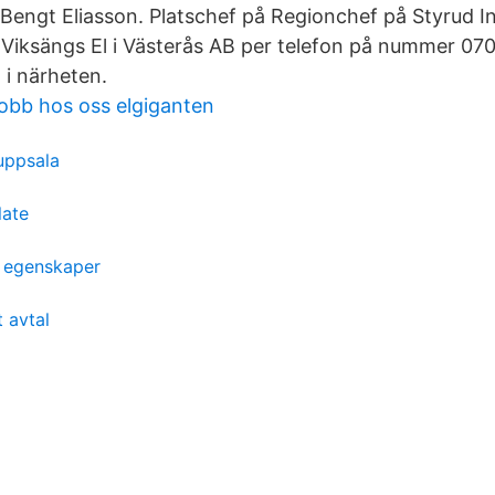
 Bengt Eliasson. Platschef på Regionchef på Styrud I
Viksängs El i Västerås AB per telefon på nummer 070
 i närheten.
jobb hos oss elgiganten
uppsala
late
 egenskaper
 avtal