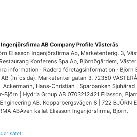
n Ingenjörsfirma AB Company Profile Västerås
rn Eliasson Ingenjörsfirma Ab, Marketenterig. 3, Väs
Restaurang Konferens Spa Ab, Björnögårdem, Västerå
a information · Radera företagsinformation · Björn 
a AB (Infosida). Marketenterigatan 3, 72350 VÄSTER
 Ackermann, Hans-Christian | Sparbanken Sjuhärad
r-Björn | Hydria Group AB 0703212421 Eliasson, Bjar
 Engineering AB. Kopparbergsvägen 8 | 722 BJÖRN
A ABÄven kallat Eliasson Ingenjörsfirma, Björn.
nder sätet