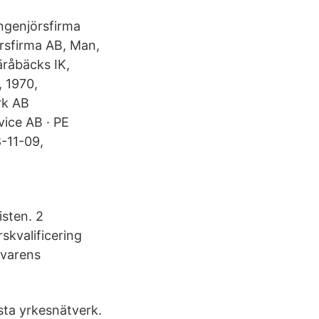
ngenjörsfirma
örsfirma AB, Man,
äråbäcks IK,
, 1970,
rk AB
vice AB · PE
8-11-09,
isten. 2
skvalificering
ivarens
sta yrkesnätverk.