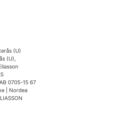
terås (U)
s (U),
Eliasson
ÅS
 AB 0705-15 67
ne | Nordea
 ELIASSON