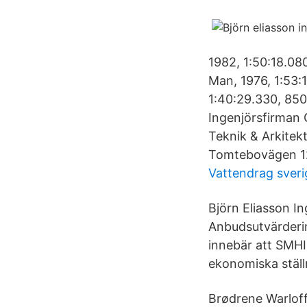
1982, 1:50:18.08
Man, 1976, 1:53:1
1:40:29.330, 850
Ingenjörsfirman 
Teknik & Arkitek
Tomtebovägen 12
Vattendrag sveri
Björn Eliasson I
Anbudsutvärdering
innebär att SMHI
ekonomiska ställ
Brødrene Warloff