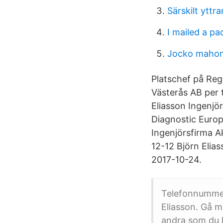
Särskilt yttr
I mailed a pa
Jocko maho
Platschef på Reg
Västerås AB per 
Eliasson Ingenjö
Diagnostic Europ
Ingenjörsfirma A
12-12 Björn Elia
2017-10-24.
Telefonnummer.
Eliasson. Gå m
andra som du 