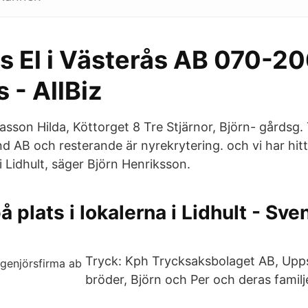
s El i Västerås AB 070-20
 - AllBiz
iasson Hilda, Köttorget 8 Tre Stjärnor, Björn- gårdsg.
d AB och resterande är nyrekrytering. och vi har hittill
 Lidhult, säger Björn Henriksson.
å plats i lokalerna i Lidhult - Sve
Tryck: Kph Trycksaksbolaget AB, Upp
bröder, Björn och Per och deras familj