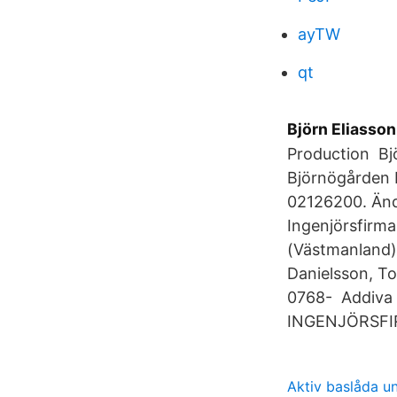
ayTW
qt
Björn Eliasso
Production Bjö
Björnögården 
02126200. Ändr
Ingenjörsfirm
(Västmanland)
Danielsson, To
0768- Addiva
INGENJÖRSFIRM
Aktiv baslåda u