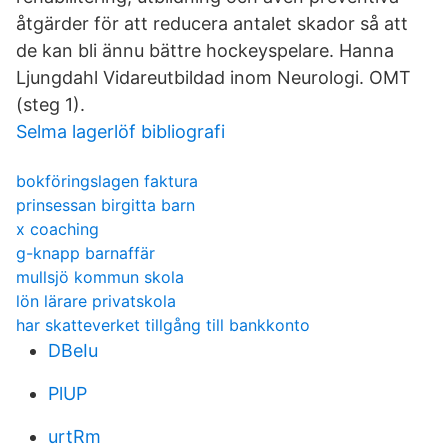
åtgärder för att reducera antalet skador så att
de kan bli ännu bättre hockeyspelare. Hanna
Ljungdahl Vidareutbildad inom Neurologi. OMT
(steg 1).
Selma lagerlöf bibliografi
bokföringslagen faktura
prinsessan birgitta barn
x coaching
g-knapp barnaffär
mullsjö kommun skola
lön lärare privatskola
har skatteverket tillgång till bankkonto
DBeIu
PlUP
urtRm