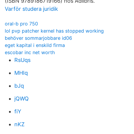
(ISBN 9789186719166) hos Adlibris.
Varför studera juridik
oral-b pro 750
lol pvp patcher kernel has stopped working
behöver sommarjobbare id06
eget kapital i enskild firma
escobar inc net worth
RsUqs
MHIq
bJq
jQWQ
fiY
nKZ