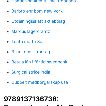
Handelsbanken fullmakt dodsbo
Barbro ehnbom new york
Utdelningsskatt aktiebolag
Marcus lagercrantz
Tenta matte 3c
B indkomst fradrag
Betala lån i förtid swedbank
Surgical strike india
Dubbelt medborgarskap usa
9789137136738: