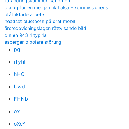
forandringskommunikation pdf
dialog för en mer jämlik hälsa – kommissionens
utåtriktade arbete
headset bluetooth på örat mobil
årsredovisningslagen rättvisande bild
din en 943-1 typ 1a
asperger bipolare störung
pq
jTyhl
hHC
Uwd
FHNb
ox
oXeY