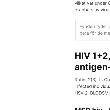
vilket var under
drabbats av virus
Fynden tyder på
bara för de me
HIV 1+2
antigen
Rutin. 2(3). II: 
infected individ
HSV-2 BLODSMI