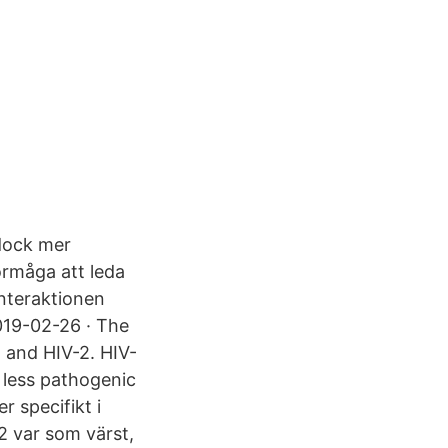
 dock mer
örmåga att leda
interaktionen
2019-02-26 · The
 and HIV-2. HIV-
s less pathogenic
 specifikt i
2 var som värst,