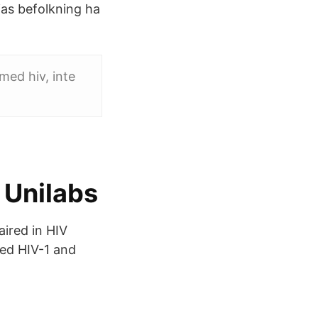
ias befolkning ha
med hiv, inte
 Unilabs
aired in HIV
zed HIV-1 and