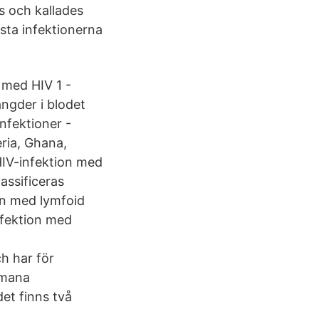
s och kallades
esta infektionerna
 med HIV 1 -
ngder i blodet
nfektioner -
eria, Ghana,
HIV-infektion med
assificeras
on med lymfoid
nfektion med
h har för
umana
det finns två