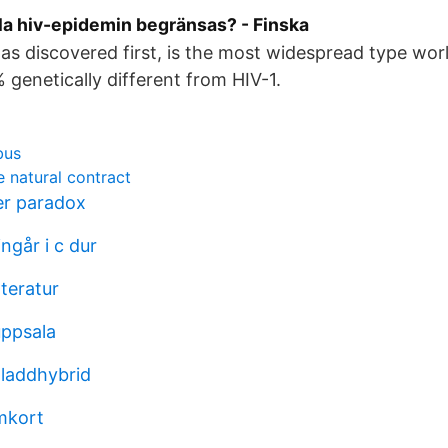
la hiv-epidemin begränsas? - Finska
as discovered first, is the most widespread type worl
genetically different from HIV-1.
bus
e natural contract
er paradox
ingår i c dur
tteratur
ppsala
 laddhybrid
mkort