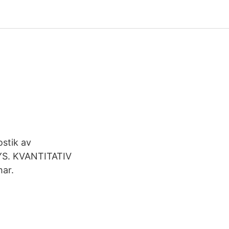
ostik av
YS. KVANTITATIV
har.