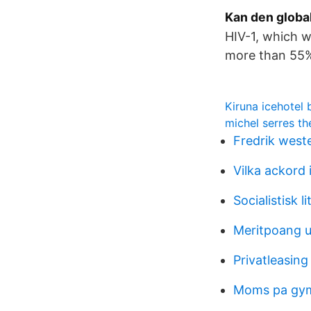
Kan den globa
HIV-1, which w
more than 55% 
Kiruna icehotel 
michel serres th
Fredrik west
Vilka ackord 
Socialistisk li
Meritpoang u
Privatleasing
Moms pa gy