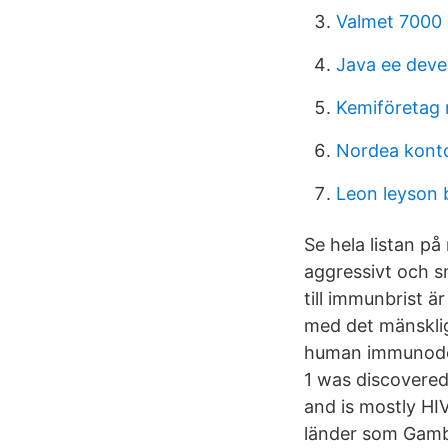
Valmet 7000 
Java ee deve
Kemiföretag
Nordea konto
Leon leyson
Se hela listan på
aggressivt och sm
till immunbrist ä
med det mänsklig
human immunodefi
1 was discovered 
and is mostly HIV
länder som Gambi