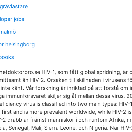
grävlastare
loper jobs
 malmö
r helsingborg
 books
 netdoktorpro.se HIV-1, som fått global spridning, är
ittsamt än HIV-2. Orsaken till skillnaden i virusens f
r inte känt. Vår forskning är inriktad på att förstå om 
a immunförsvaret skiljer sig åt mellan dessa virus. 
ciency virus is classified into two main types: HIV-1
first and is more prevalent worldwide, while HIV-2 i
-2 drabb ar främst människor i och runtom Afrika, mer
a, Senegal, Mali, Sierra Leone, och Nigeria. När HIV-