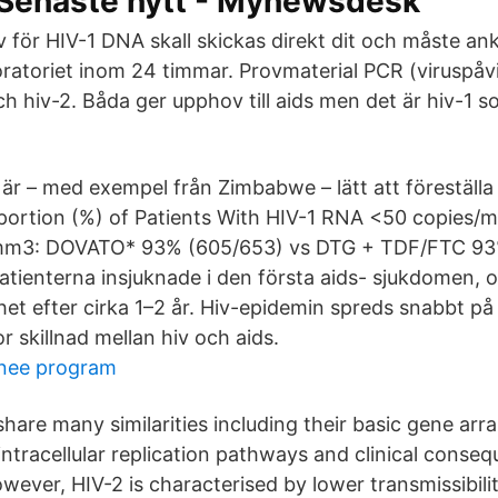
 Senaste nytt - Mynewsdesk
v för HIV-1 DNA skall skickas direkt dit och måste 
oratoriet inom 24 timmar. Provmaterial PCR (viruspåv
och hiv-2. Båda ger upphov till aids men det är hiv-1 s
 är – med exempel från Zimbabwe – lätt att föreställa 
portion (%) of Patients With HIV-1 RNA <50 copies/
mm3: DOVATO* 93% (605/653) vs DTG + TDF/FTC 93%
atienterna insjuknade i den första aids- sjukdomen, o
het efter cirka 1–2 år. Hiv-epidemin spreds snabbt på 
or skillnad mellan hiv och aids.
inee program
share many similarities including their basic gene a
intracellular replication pathways and clinical conse
owever, HIV-2 is characterised by lower transmissibil