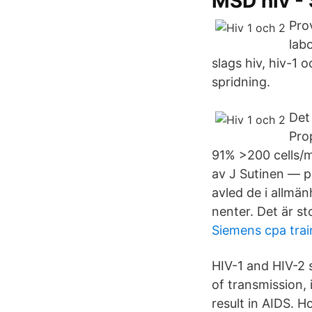
MSD hiv -
Pro
lab
slags hiv, hiv-1 
spridning.
Det
Pro
91% >200 cells/
av J Sutinen — p
avled de i allmän
nenter. Det är st
Siemens cpa tra
HIV-1 and HIV-2 
of transmission, 
result in AIDS. H