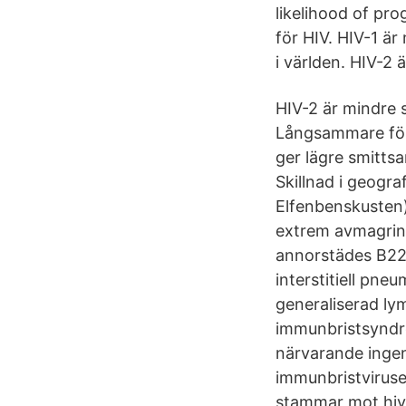
likelihood of pr
för HIV. HIV-1 är 
i världen. HIV-2 
HIV-2 är mindre s
Långsammare för
ger lägre smitts
Skillnad i geogra
Elfenbenskusten)
extrem avmagring
annorstädes B22.
interstitiell pn
generaliserad ly
immunbristsyndro
närvarande inge
immunbristviruset
stammar mot hiv 