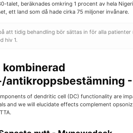
 80-talet, beräknades omkring 1 procent av hela Niger
et, ett land som då hade cirka 75 miljoner invånare.
 att tidig behandling bör sättas in för alla patienter 
d hiv 1.
, kombinerad
-/antikroppsbestämning -
Components of dendritic cell (DC) functionality are imp
uals and we will elucidate effects complement opsoni
TTA.