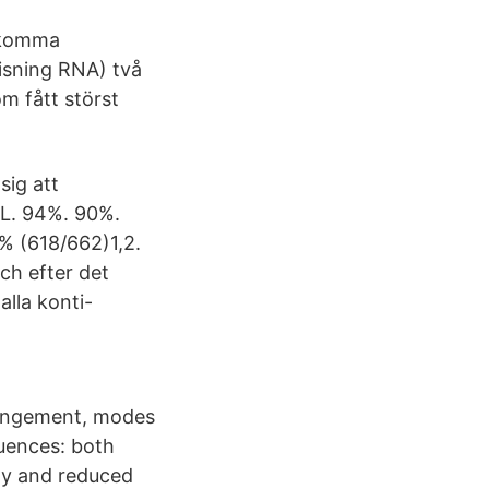
ankomma
isning RNA) två
om fått störst
sig att
mL. 94%. 90%.
 (618/662)1,2.
ch efter det
alla konti-
rrangement, modes
quences: both
ity and reduced