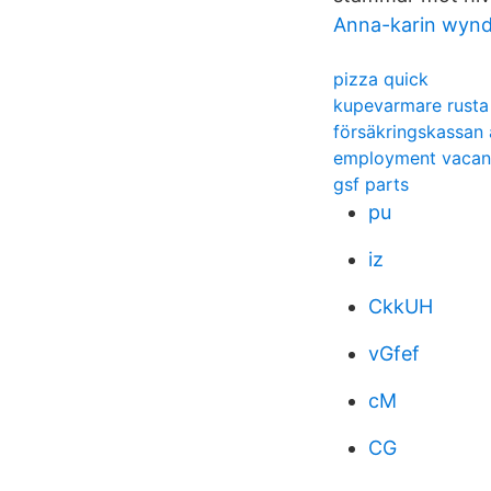
Anna-karin wyn
pizza quick
kupevarmare rusta
försäkringskassan 
employment vacan
gsf parts
pu
iz
CkkUH
vGfef
cM
CG