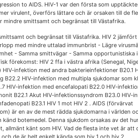
ogression to AIDS. HIV-1 var den första som upptäckte
mer virulent, överförs lättare och är orsaken till de fl
är mindre smittsamt och begränsat till Västafrika.
mittsamt och begränsat till Västafrika. HIV 2 jämfört
lopp med mindre uttalad immunbrist - Lägre virusmä
amhet - Samma smittvägar - Samma opportunistiska i
fisk förekomst: HIV 2 ffa i västra afrika (Senegal, Nig
 HIV-infektion med andra bakterieinfektioner B20.1 
 B22.2 HIV-infektion med multipla sjukdomar som kl
7 HIV-infektion med encefalopati B22.0 HIV-infekti
eumonit B22.1 Akut HIV-infektionssyndrom B23.0 HIV-i
mfadenopati B23.1 HIV 1 mot HIV 2 . AIDS (förvärvat
m) är en av de mest rädda sjukdomarna i världen oc
n känd botemedel. Denna sjukdom orsakas av det h
, allmänt känt som HIV. Vad de flesta inte vet är att 
och de är helt enkelt kända som hiv 1 och hiv 2.